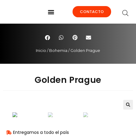
CONTACTO
SOBRE NOSOTROS
Inicio
/
Bohemia
/ Golden Prague
Golden Prague
🔍
Entregamos a todo el país