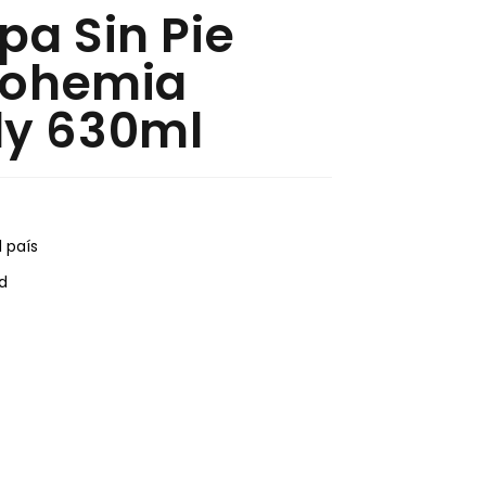
pa Sin Pie
 Bohemia
y 630ml
 país
d